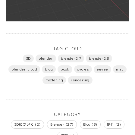
TAG CLOUD
3D
blender
blender2.7
blender2.8
blender_cloud
blog
book
cycles
eevee
mac
modering
rendering
CATEGORY
3Dについて
(2)
Blender
(27)
Blog
(3)
制作
(2)